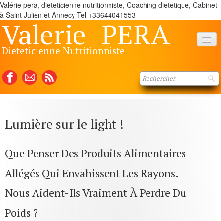
Valérie pera, dieteticienne nutritionniste, Coaching dietetique, Cabinet
à Saint Julien et Annecy Tel +33644041553
Valerie
PERA
Dieteticienne Nutritionniste
Accueil
Consultations
Qui suis-je ?
Lumière sur le light !
Atelier Cuisine
Que Penser Des Produits Alimentaires
contacts
Allégés Qui Envahissent Les Rayons.
Articles dèjà parus
Nous Aident-Ils Vraiment À Perdre Du
Poids ?